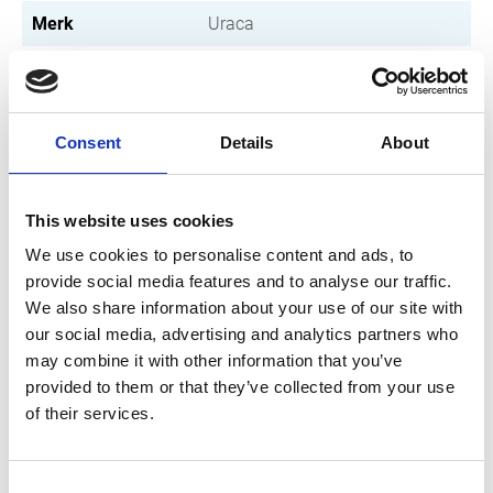
Merk
Uraca
Conditie
Gereviseerd
Artikelnummer
021101024003470
Consent
Details
About
Type
MSSV 24-250, W3470
Groep
Ventielen
This website uses cookies
We use cookies to personalise content and ads, to
Schakelventiel 250 bar, max. 500
provide social media features and to analyse our traffic.
liter/min.
We also share information about your use of our site with
our social media, advertising and analytics partners who
may combine it with other information that you’ve
provided to them or that they’ve collected from your use
of their services.
Consent