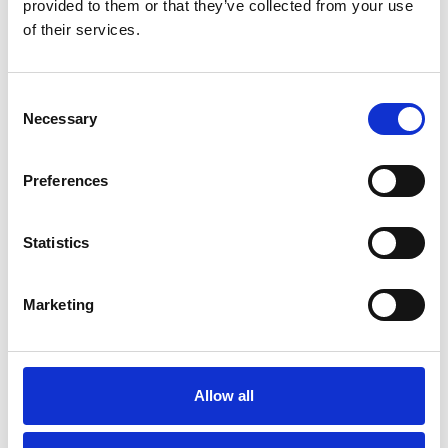
provided to them or that they’ve collected from your use
of their services.
Consent
Necessary
Selection
Preferences
Meer informatie?
Statistics
Alle vragen en opmerkingen kunt u via onderstaand
formulier aan ons sturen. Wij streven ernaar uw bericht
Marketing
binnen 1 werkdag te beantwoorden.
Voor- en achternaam
*
Allow all
Bedrijfsnaam
*