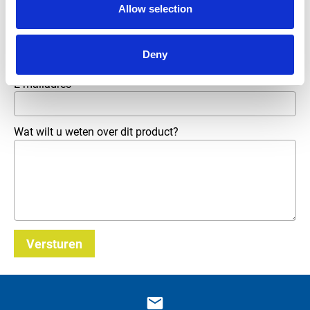
Allow selection
Telefoonnummer
Deny
E-mailadres
*
Wat wilt u weten over dit product?
Versturen
_E