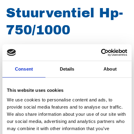
Stuurventiel Hp-
750/1000
Merk
Woma
Artikelnummer
021002002000859
Consent
Details
About
Type
200.0859
Groep
Ventielen
This website uses cookies
We use cookies to personalise content and ads, to
provide social media features and to analyse our traffic.
We also share information about your use of our site with
our social media, advertising and analytics partners who
may combine it with other information that you’ve