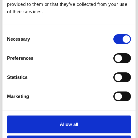
provided to them or that they’ve collected from your use
of their services.
Consent
Necessary
Selection
Preferences
Meer informatie?
Statistics
Alle vragen en opmerkingen kunt u via onderstaand
formulier aan ons sturen. Wij streven ernaar uw bericht
Marketing
binnen 1 werkdag te beantwoorden.
Voor- en achternaam
*
Allow all
Bedrijfsnaam
*