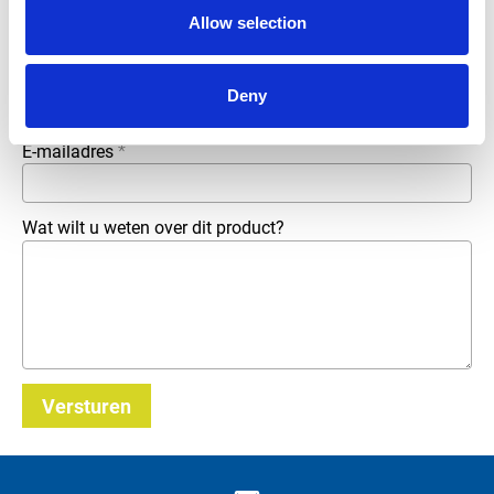
Allow selection
Telefoonnummer
Deny
E-mailadres
*
Wat wilt u weten over dit product?
Versturen
_E