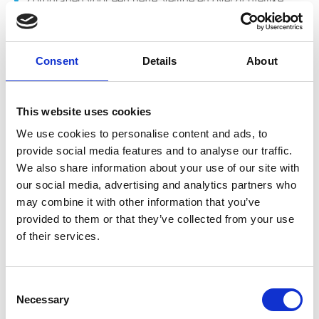
Zorgdragen voor een nette, veilige en overzichtelijke
magazijnomgeving;
Werken met een digitaal voorraadbeheersysteem;
Inkopen van voorraadartikelen en projectgebonden
Consent
Details
About
onderdelen;
Onderhouden van contacten met leveranciers en
This website uses cookies
klanten over onderdelen en bestellingen.
We use cookies to personalise content and ads, to
provide social media features and to analyse our traffic.
Daarnaast zijn we bezig met een herstructurering van het
We also share information about your use of our site with
magazijn om de beschikbare ruimte nog efficiënter te
our social media, advertising and analytics partners who
benutten. Jij speelt hierbij een belangrijke rol en helpt
may combine it with other information that you’ve
deze veranderingen in goede banen te leiden.
provided to them or that they’ve collected from your use
of their services.
Functie-eisen
Ervaring in de logistiek of een relevante opleiding;
Consent
MBO4 / HBO werk- en denkniveau;
Necessary
Selection
Je werkt nauwkeurig, gestructureerd en