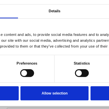
Artikelnummer
021002002001198
Details
Groep
Onderdelen
e content and ads, to provide social media features and to analy
 our site with our social media, advertising and analytics partn
 provided to them or that they’ve collected from your use of their
Preferences
Statistics
Meer informatie?
Alle vragen en opmerkingen kunt u via onderstaand formulie
binnen 1 werkdag te beantwoorden.
Allow selection
Voor- en achternaam
*