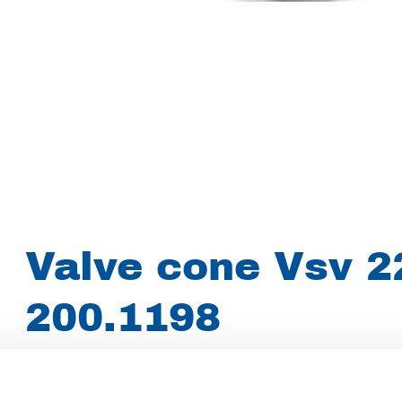
Valve cone Vsv 2
200.1198
Merk
Woma