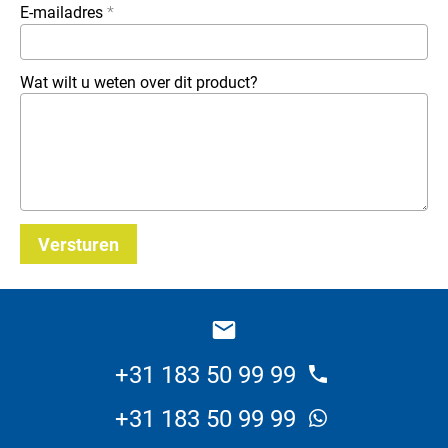
E-mailadres
*
Wat wilt u weten over dit product?
Versturen
_E
+31 183 50 99 99
+31 183 50 99 99