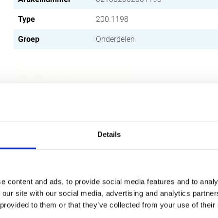
Type
200.1198
Groep
Onderdelen
Details
Meer informatie?
Alle vragen en opmerkingen kunt u via onderstaand formulie
e content and ads, to provide social media features and to analy
binnen 1 werkdag te beantwoorden.
 our site with our social media, advertising and analytics partn
 provided to them or that they’ve collected from your use of their
Voor- en achternaam
*