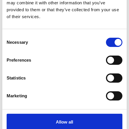
may combine it with other information that you’ve
provided to them or that they’ve collected from your use
of their services.
Consent
Necessary
Selection
Preferences
Statistics
Meer informatie?
Alle vragen en opmerkingen kunt u via onderstaand
Marketing
formulier aan ons sturen. Wij streven ernaar uw bericht
binnen 1 werkdag te beantwoorden.
Voor- en achternaam
*
Allow all