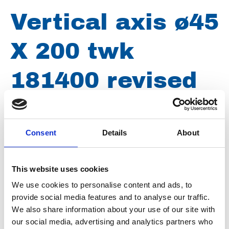
Vertical axis ø45
X 200 twk
181400 revised
Merk
Uraca
Consent
Details
About
Conditie
Gereviseerd
Artikelnummer
101110012134794
This website uses cookies
Groep
Onderdelen
We use cookies to personalise content and ads, to
provide social media features and to analyse our traffic.
We also share information about your use of our site with
our social media, advertising and analytics partners who