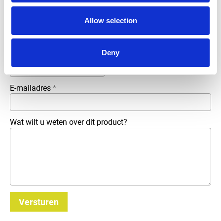
Bedrijfsnaam
*
Allow selection
Deny
Telefoonnummer
E-mailadres
*
Wat wilt u weten over dit product?
Versturen
_E