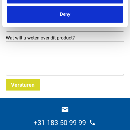
Deny
E-mailadres
*
Wat wilt u weten over dit product?
Versturen
_E
+31 183 50 99 99