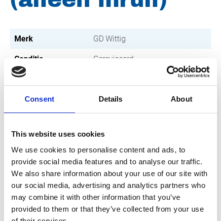
Merk
GD Wittig
Conditie
Gereviseerd
Artikelnummer
030001001102700
Type
Consent
Aqualine 2700
Details
About
Groep
Gereviseerde pompen
This website uses cookies
We use cookies to personalise content and ads, to
provide social media features and to analyse our traffic.
We also share information about your use of our site with
our social media, advertising and analytics partners who
may combine it with other information that you’ve
provided to them or that they’ve collected from your use
of their services.