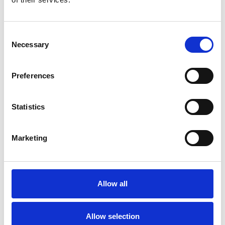
Consent
Necessary
Selection
Preferences
Meer informatie?
Alle vragen en opmerkingen kunt u via onderstaand
Statistics
formulier aan ons sturen. Wij streven ernaar uw bericht
binnen 1 werkdag te beantwoorden.
Marketing
Voor- en achternaam
*
Allow all
Bedrijfsnaam
*
Allow selection
Telefoonnummer