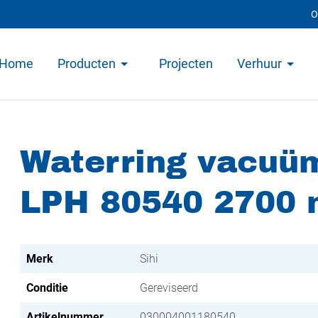
O
Home
Producten
Projecten
Verhuur
Waterring vacuü
LPH 80540 2700 
Merk
Sihi
Conditie
Gereviseerd
Artikelnummer
030004001180540