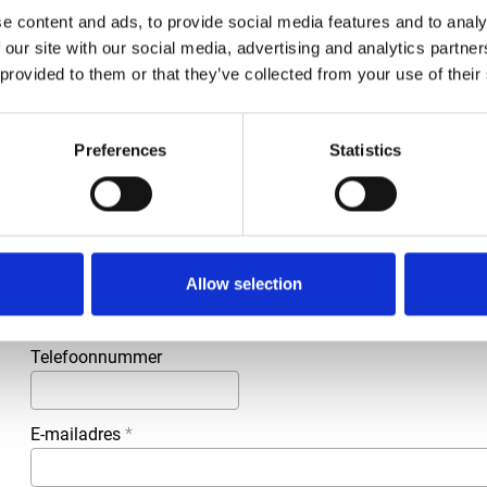
e content and ads, to provide social media features and to analy
 our site with our social media, advertising and analytics partn
 provided to them or that they’ve collected from your use of their
Meer informatie?
Alle vragen en opmerkingen kunt u via onderstaand formulie
binnen 1 werkdag te beantwoorden.
Preferences
Statistics
Voor- en achternaam
*
Bedrijfsnaam
*
Allow selection
Telefoonnummer
E-mailadres
*