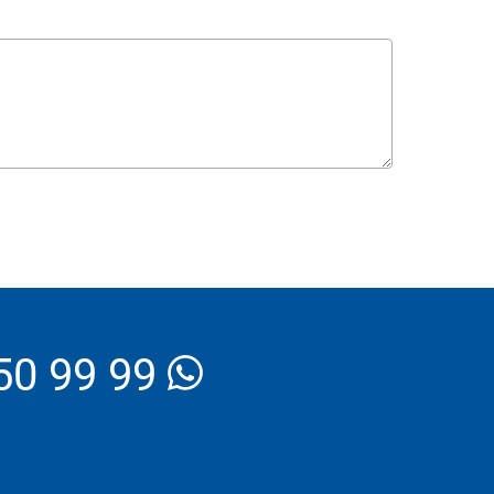
_Email
50 99 99