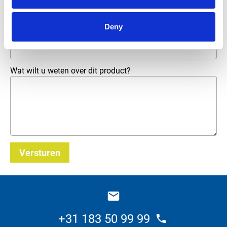
Telefoonnummer
Deny
E-mailadres
*
Wat wilt u weten over dit product?
Versturen
_E
+31 183 50 99 99