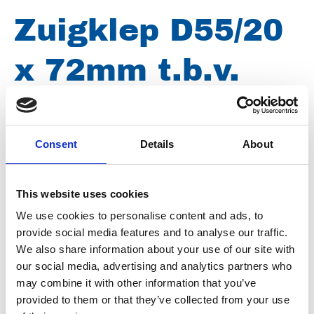
Zuigklep D55/20
x 72mm t.b.v.
KD708
Consent
Details
About
Merk
Uraca
This website uses cookies
Conditie
Nieuw
We use cookies to personalise content and ads, to
Artikelnummer
101100012034223
provide social media features and to analyse our traffic.
We also share information about your use of our site with
Type
KD708
our social media, advertising and analytics partners who
Groep
Onderdelen
may combine it with other information that you’ve
provided to them or that they’ve collected from your use