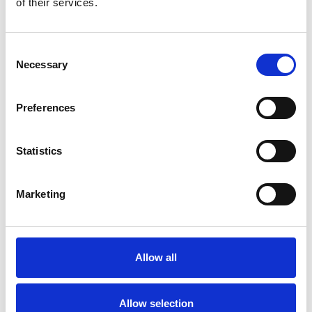
of their services.
Consent
Necessary
Selection
Preferences
Meer informatie?
Alle vragen en opmerkingen kunt u via onderstaand
Statistics
formulier aan ons sturen. Wij streven ernaar uw bericht
binnen 1 werkdag te beantwoorden.
Marketing
Voor- en achternaam
*
Allow all
Bedrijfsnaam
*
Allow selection